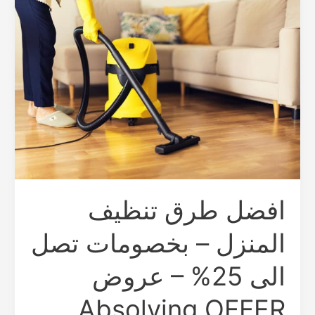
طرق
تنظيف
المنزل
–
بخصومات
تصل
الى
25%
–
عروض
Absolving
افضل طرق تنظيف
OFFER
المنزل – بخصومات تصل
الى 25% – عروض
Absolving OFFER