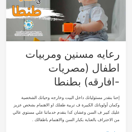
اطفال
(مصريات
-افارقه)
بطنطا
رعايه مسنين ومربيات
اطفال (مصريات
-افارقه) بطنطا
إحنا بنقدر مسئولياتك داخل البيت وخارجه وحياتك الشخصية
وكمان أولوياتك الكبيرة ف تربية طفلك او الاهتمام بشخص عزيز
عليك كبير ف السن وعشان كدا بنقدم خدماتنا علي مستوي عالي
من الاحتراف بالعناية بكبار السن والاهتمام باطفالك .