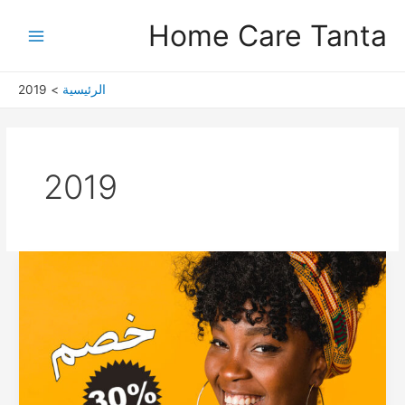
خطي
Main
Home Care Tanta
لى
Menu
لمحتوى
الرئيسية
2019
2019
احجز
الان
شغالات
ومربيات
اطفال
وعاملات
نظافه